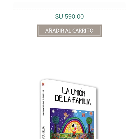
💛
“Yo me perdoné”
no habla de mí, sino
$U 590,00
de
nosotros
, ya que todos los seres
humanos estamos dentro de un
“yo”
.
🔒 Ese
“yo”
es nuestra
jaula
y nuestro
refugio
.
🎭 Nadie fue tan
infeliz
que nunca se rió.
Nadie fue tan
alegre
que nunca estuvo
triste.
✨ Ser humano es una gran historia de
Amor
, y como toda buena historia de
Amor, incluye un gran
dolor
.
📖 Este libro describe las distintas
etapas