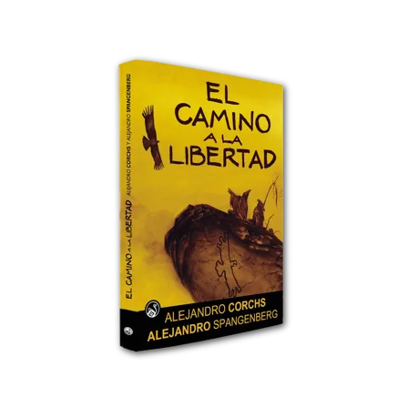
– A las
Futuras Generaciones
, esperanza
soñada en mis Hijos y Nietos.
– A mi
Familia
y a todos los seres que me
ayudaron a caminar. Los que están en este
libro y los que siempre estarán en mi
Corazón.
– Alejandro