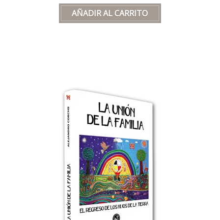
misma que nuestra sociedad aún no logra
sanar del todo
.
La intención de este libro es
compartir mi
experiencia
, sabiendo que esa herida
también vivía en mí.
🌈 Es un
encuentro de caminos
constructivos
para todas las partes. Un
relato de cómo
sanamos el dolor
para
que las
futuras generaciones
puedan
recordarlo con
luz y amor
.
🌍
El Regreso de los Hijos de la Tierra
es
un viaje hacia la
memoria
, el
sentido de la
vida
, la
Verdad
, la
Simplicidad
y el
Amor
.