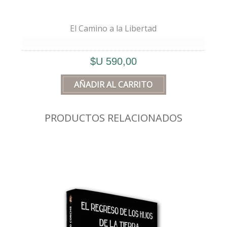
El Camino a la Libertad
🖋️
Este libro no es un manual
, ni
$U 590,00
pretende abarcar lo inabarcable. Es una
síntesis
, es un
mapa
que, como todo
buen mapa, no puede confundirse con el
territorio que describe.
PRODUCTOS RELACIONADOS
Saber que una carretera 🚗 lleva a un
lugar, no sustituye ni provee la
experiencia de recorrerla. Sin embargo,
tener un buen mapa en la vida
puede ser
la diferencia entre estar perdido o saber
hacia dónde ir.