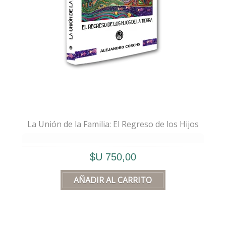
en nuestro camino humano, porque lo
único
verdadero
que nos llevaremos el día
de nuestra muerte, es el grado de
Amor
con el que “yo” se trató a sí mismo, y a los
demás.
La Unión de la Familia: El Regreso de los Hijos
de la Tierra, capítulo II
– Alejandro
💖
Quiero agradecer de corazón:
$U 750,00
– A los
Antepasados
, verdad reunida en mis
Padres y Abuelos.
– A mi
Esposa
, por la Magia del Presente, su
Amor, aquí y ahora.