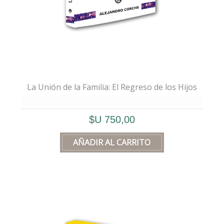
Con todo
cariño
y
respeto
, lo comparto
con ustedes.
La Unión de la Familia: El Regreso de los Hijos
– Alejandro
de la Tierra, capítulo II
💖
Quiero agradecer de corazón:
$U 750,00
– A los
Antepasados
, verdad reunida en mis
Padres y Abuelos.
– A mi
Esposa
, por la Magia del Presente, su
Amor, aquí y ahora.
– A las
Futuras Generaciones
, esperanza
soñada en mis Hijos y Nietos.
– A mi
Familia
y a todos los seres que me