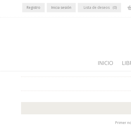
Registro
Inicia sesión
Lista de deseos
(0)
INICIO
LIB
Primer n