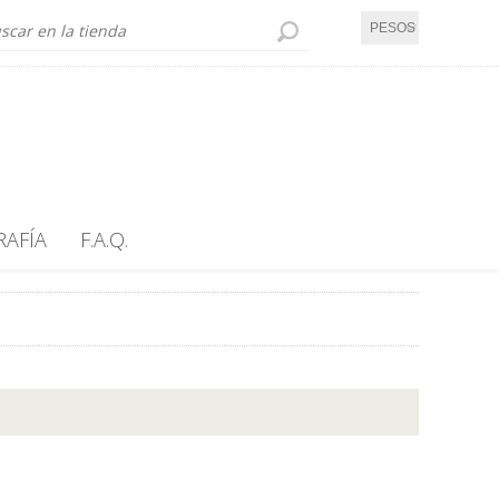
PESOS UY
RAFÍA
F.A.Q.